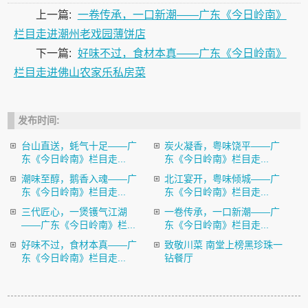
上一篇:
一卷传承，一口新潮——广东《今日岭南》
栏目走进潮州老戏园薄饼店
下一篇:
好味不过，食材本真——广东《今日岭南》
栏目走进佛山农家乐私房菜
发布时间:
台山直送，蚝气十足——广
炭火凝香，粤味饶平——广
东《今日岭南》栏目走...
东《今日岭南》栏目走...
潮味至醇，鹅香入魂——广
北江宴开，粤味倾城——广
东《今日岭南》栏目走...
东《今日岭南》栏目走...
三代匠心，一煲镬气江湖
一卷传承，一口新潮——广
——广东《今日岭南》栏...
东《今日岭南》栏目走...
好味不过，食材本真——广
致敬川菜 南堂上榜黑珍珠一
东《今日岭南》栏目走...
钻餐厅