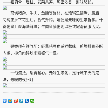
——猪筒骨、瑶柱、发菜共舞，绵密浓香，鲜味悠长。
现切猪杂、牛肉、鱼腩等鲜材，在滚粥里翻腾，最后一
勺纯正乡下花生油，香气升腾，这便是元味的生滚哲学。什
锦粥皇汇聚海陆鲜味；牛肉鱼腩粥则以极致嫩滑征服舌尖。
粥香须有镬气配：虾酱啫豆角咸鲜惹味，煎焗排骨外酥
内嫩，榄角肉碎炒米粉镬气十足。
一勺滚烫，暖胃暖心。元味生滚粥，是禅城不灭的港
味，最暖的夜归灯