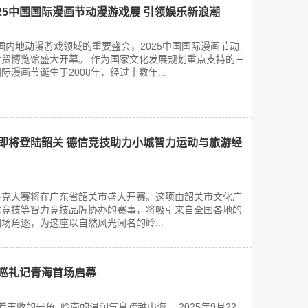
25中国国际漫画节动漫游戏展 引领娱乐新浪潮
中国内地动漫游戏领域的重要盛会，2025中国国际漫画节动
贸博览馆盛大开幕。 作为国家文化发展规划重点支持的三
漫画节诞生于2008年，经过十数年...
赛即将登陆韶关 德信竞技助力小城智力运动与旅游经
霞杯扑克大赛将在广东省韶关市盛大开赛。这项由韶关市文化广
信竞技等智力竞技品牌协办的赛事，将吸引来自全国各地的
场角逐，为这座以自然风光闻名的岭...
家巡礼记青海首场启幕
收的号角, 岭南的温润气息跨越山海。 2025年9月22