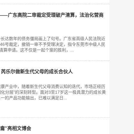
局——广东高院二审裁定受理破产清算，法治化营商
为长达数年的债务僵局画上了句号。广东省高级人民法院近
终146号裁定，撤销一审不予受理决定，指令东莞市中级人民
清算申请。这不仅是一起个案的胜利，...
护：芮乐尔做新生代父母的成长合伙人
健康产业中，随着新生代父母消费认知的迭代，市场正经历
细化分层”的深刻转型。面对3至17岁这一极具潜力的成长黄
一的产品功能输出，已难以满足日...
龠”亮相文博会