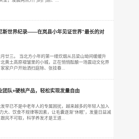
头里，凌晨两点开门的门店、...
尼斯世界纪录——在岚县小年见证世界“最长的对
农历腊月廿三。 当北方小年的第一缕炊烟从吕梁山坳间缓缓升
晋北黄土高原褶皱里的小城，正在悄悄酝酿一场震动文化界
，家家户户开始洒扫庭除、张挂春...
业团队+硬核产品，轻松实现发量自由
脱发早已不是中老年人的专属困扰，越来越多的年轻人加入
压力大、饮食不规律等因素，让毛囊逐渐“休眠”，发量日益减
跟风不可取，科学养发才是王道...