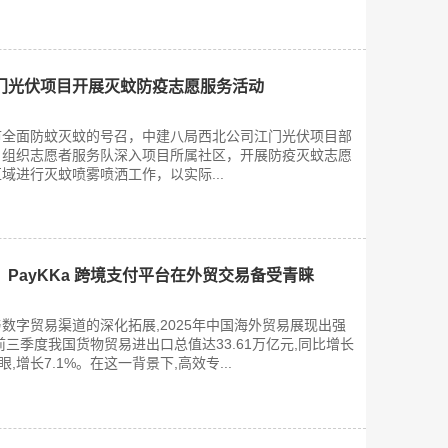
门光伏项目开展灭蚊防疫志愿服务活动
市全面防蚊灭蚊的号召，中建八局西北公司江门光伏项目部
，组织志愿者服务队深入项目所属社区，开展防疫灭蚊志愿
域进行灭蚊喷雾喷洒工作，以实际...
PayKKa 跨境支付平台在外贸交易备受青睐
数字贸易渠道的深化拓展,2025年中国海外贸易展现出强
三季度我国货物贸易进出口总值达33.61万亿元,同比增长
,增长7.1%。在这一背景下,高效专...