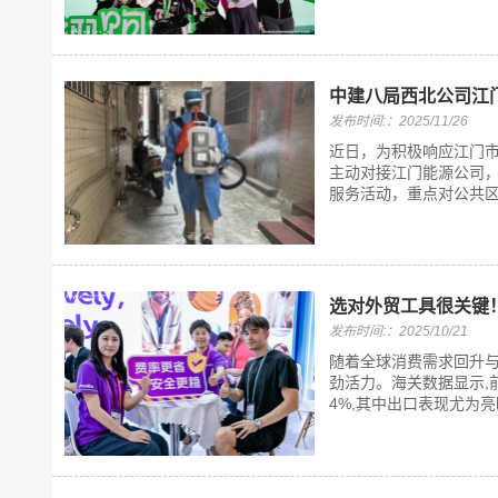
中建八局西北公司江
发布时间:：2025/11/26
近日，为积极响应江门
主动对接江门能源公司
服务活动，重点对公共区
选对外贸工具很关键！
发布时间:：2025/10/21
随着全球消费需求回升与
劲活力。海关数据显示,前
4%,其中出口表现尤为亮眼