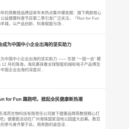
四年的燕教授品牌迎来年末热点集中爆发期：旗下两款核心
益健康科普节目第二季引发广泛关注，「Run for Fun
羊城，以产品创新、科普赋能与场...
会成为中国中小企业出海的坚实助力
中国中小企业出海的坚实助力 —— 东盟 “一国一会” 模
 12 月的珠海，海风裹挟着全球智能机械和电子产品博览
中国企业出海的深度对...
n for Fun 趣跑吧，掀起全民健康新热潮
，由广东浠芮生物科技有限责任公司旗下健康品牌燕教授精心打
un 趣跑吧」健康跑活动在广州海珠国家湿地公园盛大启幕。数百
的参与者齐聚于此，用奔跑的姿态诠...