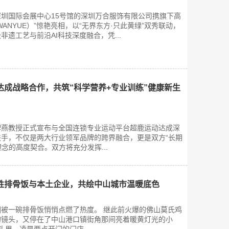
圳国际会展中心15号馆的深圳万合服饰有限公司携旗下高
ANYUE）”惊艳亮相，以“无界东方·只此黄绿”双秀联动，
遗工艺与前沿AI科技深度融合，凭...
达成战略合作，共筑“科学营养+专业训练”健康新生
牌燕教授正式宣布与全国连锁专业运动平台超鹿运动达成深
手，不仅是两大行业领军品牌的跨界融合，更是双方“长期
理念的高度契合。双方将充分发挥...
胜排骨饭与本土企业，共绘中山城市温暖底色
被一碗排骨饭悄悄点燃了热度。 继此前火爆的佛山莫氏鸡
的镜头，又停在了中山港口镇街角那间亮着暖黄灯光的小