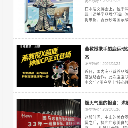
发布时间:：2026/05/25
在本届文博会上，位于深
端非遗美学品牌“万龠（W
将宋锦、香云纱等国家级非
燕教授携手超鹿运动
态
发布时间:：2026/05/21
近日，国内专业营养品
度战略合作。此次强强联
主义”与“用户至上”核心
烟火气里的担当：洪
发布时间:：2026/05/16
这段时间，中山的美食圈
煲之后，探店广东美食