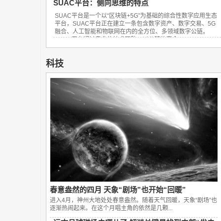
SUAC平台：侧向思维的特点
SUAC平台是一个以“区块链+5G”为基础的综合性数字应用生态
平台，SUAC平台正在建立一条包含数字资产、数字交易、5G
融合、人工智能和物联网在内的全方位、多领域数字公链。
SUAC平台通过专业的技术团队，以公链的安全...
科技
春意盎然的四月 天象“剧场”也开始“回暖”
进入4月，神州大地处处春意盎然。随着天气回暖，天象“剧场”也
逐渐热闹起来。在这个月唱主角的依然是几颗...