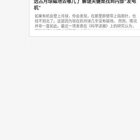
远古月球磁场去哪儿了 解谜关键是找到内部“发电
机”
如果有机会登上月球，你会发现，在那里即使带上指南针，也
找不到北了。这是因为现在的月球几乎没有磁场。 然而，情况
并非一直如此。最近一项发表在《科学进展》上的研究认为，
月球曾经有过强大的磁场，大约在...