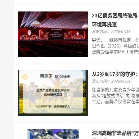
23亿债务困局终破
环境再提速
发布时间:：2026/07/13
导语：一纸终审裁定，
日作出（2026）粤破
法院受理华南MALL破产
从3岁到17岁的守
发布时间:：2026/06/01
在当前的儿童及青少年
着从“粗放式供给”向“精
金期，品牌若仅停留在单
深圳高端非遗品牌“万