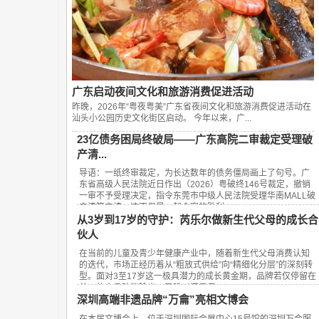
广东启动夜间文化和旅游消费促进活动
昨晚，2026年“粤夜粤美”广东省夜间文化和旅游消费促进活动在
汕头小公园历史文化街区启动。 今年以来，广...
23亿债务困局终破局——广东高院二审裁定受理破
产清...
导语：一纸终审裁定，为长达数年的债务僵局画上了句号。广
东省高级人民法院近日作出（2026）粤破终146号裁定，撤销
一审不予受理决定，指令东莞市中级人民法院受理华南MALL破
产清算申请。这不仅是一起个案的胜利，...
从3岁到17岁的守护：芮乐尔做新生代父母的成长合
伙人
在当前的儿童及青少年健康产业中，随着新生代父母消费认知
的迭代，市场正经历着从“粗放式供给”向“精细化分层”的深刻转
型。面对3至17岁这一极具潜力的成长黄金期，品牌若仅停留在
单一的产品功能输出，已难以满足日...
深圳高端非遗品牌“万龠”亮相文博会
在本届文博会上，位于深圳国际会展中心15号馆的深圳万合服