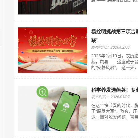
店 —— 洪胜排骨饭。镜
杨拴明挑战第三项吉
联”
发布时间:：2026/02/06
2026年2月10日，
起，岚县——这座藏于
的“安静风暴”。 这一天
科学养发选燕荚！专
发布时间:：2026/01/07
在这个快节奏的时代，
了“脱发大军”。熬夜、
少。面对脱发问题，盲目