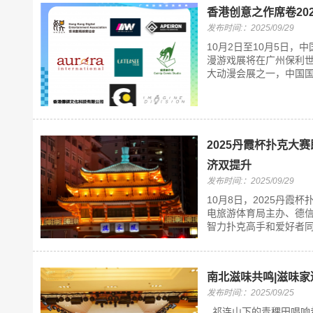
香港创意之作席卷20
发布时间:：2025/09/29
10月2日至10月5日，
漫游戏展将在广州保利世
大动漫会展之一，中国国际
2025丹霞杯扑克大
济双提升
发布时间:：2025/09/29
10月8日，2025丹
电旅游体育局主办、德
智力扑克高手和爱好者同
南北滋味共鸣|滋味
发布时间:：2025/09/25
祁连山下的青稞田唱响着丰