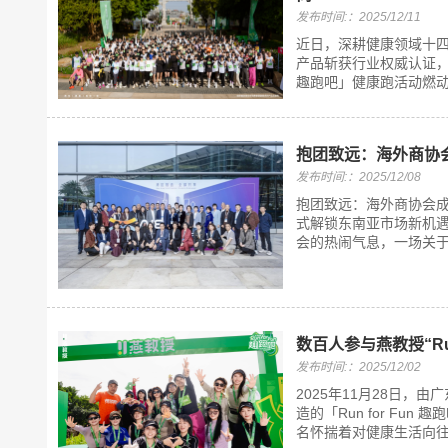
发布时间:：2025/12/11
近日，深耕健康领域十
产品斩获行业权威认证，公
趣跑吧」健康跑活动燃动
抱团致远：海外商协
发布时间:：2025/12/08
抱团致远：海外商协会成为
式解锁东南亚市场新机遇
会的热闹气息，一场关于
数百人参与燕教授“Ru
发布时间:：2025/12/02
2025年11月28日
造的「Run for F
名怀揣着对健康生活向往