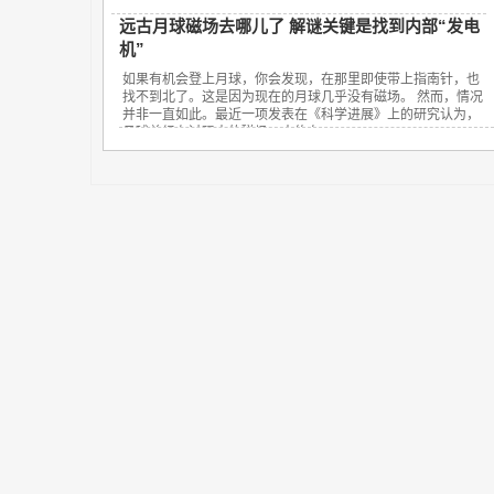
远古月球磁场去哪儿了 解谜关键是找到内部“发电
机”
如果有机会登上月球，你会发现，在那里即使带上指南针，也
找不到北了。这是因为现在的月球几乎没有磁场。 然而，情况
并非一直如此。最近一项发表在《科学进展》上的研究认为，
月球曾经有过强大的磁场，大约在...