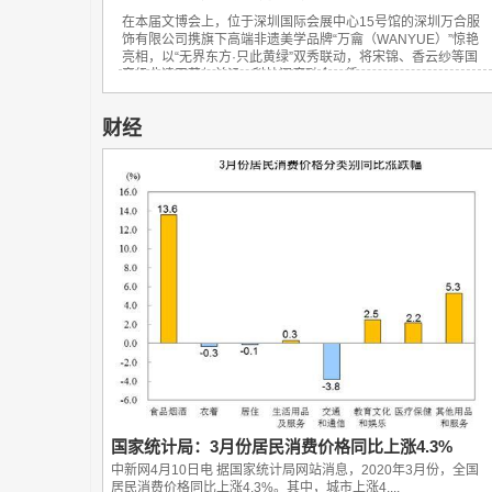
在本届文博会上，位于深圳国际会展中心15号馆的深圳万合服
饰有限公司携旗下高端非遗美学品牌“万龠（WANYUE）”惊艳
亮相，以“无界东方·只此黄绿”双秀联动，将宋锦、香云纱等国
家级非遗工艺与前沿AI科技深度融合，凭...
财经
国家统计局：3月份居民消费价格同比上涨4.3%
中新网4月10日电 据国家统计局网站消息，2020年3月份，全国
居民消费价格同比上涨4.3%。其中，城市上涨4....