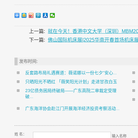
上一篇:
就在今天！香港中文大学（深圳）MBM2
下一篇:
佛山国际机床展|2025华南开春首场机床
发布时间:
反套路布局礼遇赛道：薇诺娜以一份七夕“安心...
只晒阳光不晒红 「薇笑阳光计划」走进甘孜白玉
23亿债务困局终破局——广东高院二审裁定受理
破...
广东海洋协会赴江门开展海洋经济投资考察活动...
姓 名：
输入名称