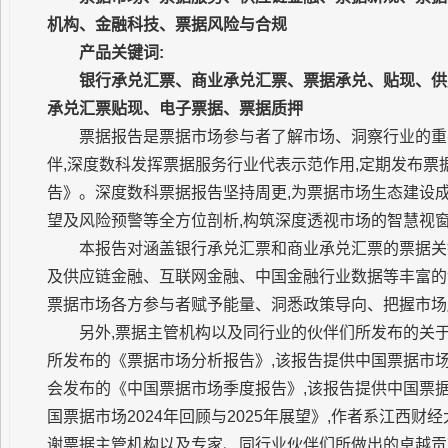
机构、金融科技、票据风险与合规
产品关键词:
银行承兑汇票、商业承兑汇票、票据承兑、贴现、供
承兑汇票贴现、电子票据、票据质押
票据报告是票据市场参与者了解市场、洞察行业的重
伴,深度数科发挥票据服务行业代表示范作用,定期发布票据
告》。深度数科票据报告坚持周更,为票据市场生态建设
望及风险预警等全方位剖析,构筑深度透视市场的智慧视
本报告对涵盖银行承兑汇票和商业承兑汇票的票据关
及供应链金融、互联网金融、中国金融行业数据等丰富的
票据市场各方参与者赋予能量、洞悉政策导向、把握市场
另外,票据主管机构以及同行业的伙伴们所发布的关
所发布的《票据市场分析报告》,该报告提供中国票据市
会发布的《中国票据市场季度报告》,该报告提供中国票
国票据市场2024年回顾与2025年展望》,作者系江西财
谢票据主管机构以及专家、同行业伙伴们所做出的卓越贡