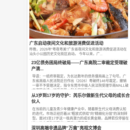
广东启动夜间文化和旅游消费促进活动
昨晚，2026年“粤夜粤美”广东省夜间文化和旅游消费促进活动在
汕头小公园历史文化街区启动。 今年以来，广...
23亿债务困局终破局——广东高院二审裁定受理破
产清...
导语：一纸终审裁定，为长达数年的债务僵局画上了句号。广
东省高级人民法院近日作出（2026）粤破终146号裁定，撤销
一审不予受理决定，指令东莞市中级人民法院受理华南MALL破
产清算申请。这不仅是一起个案的胜利，...
从3岁到17岁的守护：芮乐尔做新生代父母的成长合
伙人
在当前的儿童及青少年健康产业中，随着新生代父母消费认知
的迭代，市场正经历着从“粗放式供给”向“精细化分层”的深刻转
型。面对3至17岁这一极具潜力的成长黄金期，品牌若仅停留在
单一的产品功能输出，已难以满足日...
深圳高端非遗品牌“万龠”亮相文博会