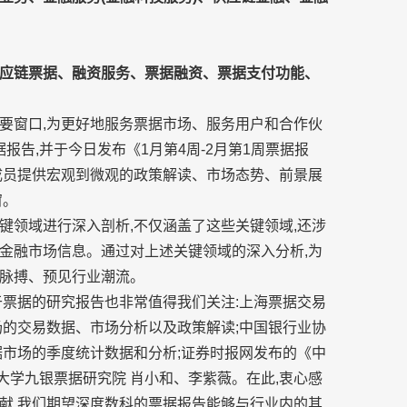
应链票据、融资服务、票据融资、票据支付功能、
要窗口,为更好地服务票据市场、服务用户和合作伙
报告,并于今日发布《1月第4周-2月第1周票据报
成员提供宏观到微观的政策解读、市场态势、前景展
窗。
键领域进行深入剖析,不仅涵盖了这些关键领域,还涉
金融市场信息。通过对上述关键领域的深入分析,为
脉搏、预见行业潮流。
于票据的研究报告也非常值得我们关注:上海票据交易
场的交易数据、市场分析以及政策解读;中国银行业协
据市场的季度统计数据和分析;证券时报网发布的《中
经大学九银票据研究院 肖小和、李紫薇。在此,衷心感
献,我们期望深度数科的票据报告能够与行业内的其