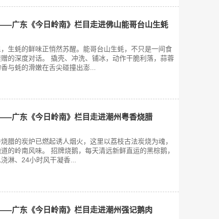
——广东《今日岭南》栏目走进佛山能哥台山生蚝
里，生蚝的鲜味正悄然苏醒。能哥台山生蚝，不只是一间食
赠的深度对话。 撬壳、冲洗、铺冰，动作干脆利落，蒜蓉
香与蚝的滑嫩在舌尖碰撞出澎...
——广东《今日岭南》栏目走进潮州粤香烧腊
香烧腊的炭炉已燃起诱人烟火，这里以荔枝古法炭烧为魂，
道的岭南风味。 招牌烧鹅，每天清远新鲜直运的黑棕鹅，
淋、24小时风干凝香...
——广东《今日岭南》栏目走进潮州强记鹅肉