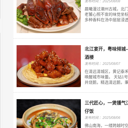
发布时间:：2025/08/08
晨曦漫过潮州古城，北
老饕心照不宣的味觉坐标
多种香料在汤中层层浸透
北江宴开，粤味倾城
酒楼
发布时间:：2025/08/07
在清远清城区，黄记泰
唤醒城市味蕾。 天钻1
井烧鹅，精选清远鹅，秉承
三代匠心，一煲镬气
仔饭
发布时间:：2025/08/06
佛山南海，一缕跨越时