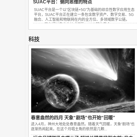
SUAC平台：侧向思维的特点
SUAC平台是一个以“区块链+5G”为基础的综合性数字应用生态
平台，SUAC平台正在建立一条包含数字资产、数字交易、5G
融合、人工智能和物联网在内的全方位、多领域数字公链。
SUAC平台通过专业的技术团队，以公链的安全...
科技
春意盎然的四月 天象“剧场”也开始“回暖”
进入4月，神州大地处处春意盎然。随着天气回暖，天象“剧场”也
逐渐热闹起来。在这个月唱主角的依然是几颗...