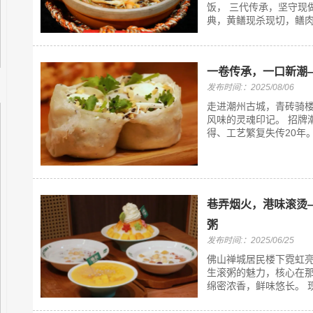
饭， 三代传承，坚守现
典，黄鳝现杀现切，鳝肉鲜
一卷传承，一口新潮
发布时间:：2025/08/06
走进潮州古城，青砖骑
风味的灵魂印记。 招牌
得、工艺繁复失传20年。
巷弄烟火，港味滚烫
粥
发布时间:：2025/06/25
佛山禅城居民楼下霓虹亮
生滚粥的魅力，核心在
绵密浓香，鲜味悠长。 现