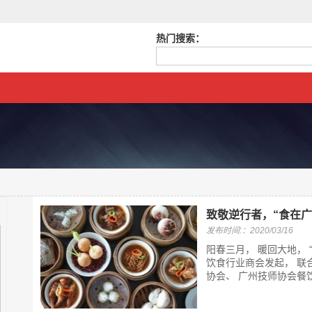
热门搜索：
致敬逆行者，“食在
发布时间:：2020/03/16
阳春三月， 暖回大地， 
饮食行业商会发起， 联
协会、 广州技师协会餐饮分