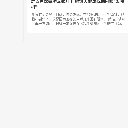
远古月球磁场去哪儿了 解谜关键是找到内部“发电
机”
如果有机会登上月球，你会发现，在那里即使带上指南针，也
找不到北了。这是因为现在的月球几乎没有磁场。 然而，情况
并非一直如此。最近一项发表在《科学进展》上的研究认为，
月球曾经有过强大的磁场，大约在...