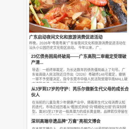
广东启动夜间文化和旅游消费促进活动
昨晚，2026年“粤夜粤美”广东省夜间文化和旅游消费促进活动在
汕头小公园历史文化街区启动。 今年以来，广...
23亿债务困局终破局——广东高院二审裁定受理破
产清...
导语：一纸终审裁定，为长达数年的债务僵局画上了句号。广
东省高级人民法院近日作出（2026）粤破终146号裁定，撤销
一审不予受理决定，指令东莞市中级人民法院受理华南MALL破
产清算申请。这不仅是一起个案的胜利，...
从3岁到17岁的守护：芮乐尔做新生代父母的成长合
伙人
在当前的儿童及青少年健康产业中，随着新生代父母消费认知
的迭代，市场正经历着从“粗放式供给”向“精细化分层”的深刻转
型。面对3至17岁这一极具潜力的成长黄金期，品牌若仅停留在
单一的产品功能输出，已难以满足日...
深圳高端非遗品牌“万龠”亮相文博会
在本届文博会上，位于深圳国际会展中心15号馆的深圳万合服