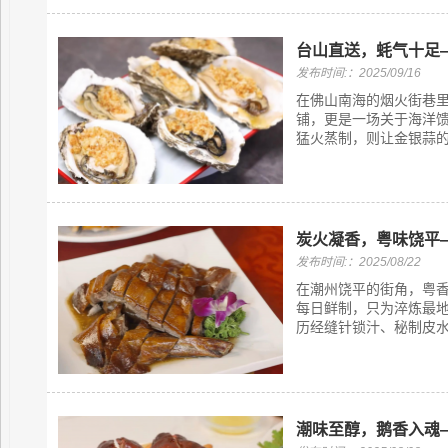
台山直送，蚝气十足
发布时间:：2025/09/16
在佛山南海的烟火街巷
铺，更是一场关于海洋馈
猛火蒸制，则让金银蒜的
炭火凝香，粤味饶平
发布时间:：2025/08/22
在潮州饶平的街角，粤
每日鲜制，只为淬炼最地
历经缝针锁汁、秘制皮水浇
潮味至醇，鹅香入魂