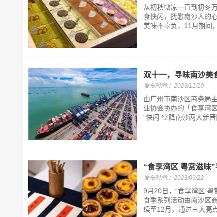
从初秋微凉一直到初冬万物
食快闪，抚慰南沙人的心！
美味不辜负，11月期间，
双十一，寻味南沙美食
发布时间:：2023/11/10
由广州市南沙区商务局
业协会协办的「食享湾区·
“快闪”空降南沙两大新晋
“食享湾区 粤赏滋味
发布时间:：2023/09/22
9月20日，“食享湾区
食季系列活动由南沙区
续至12月，通过三大亮点