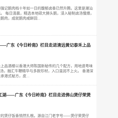
门强记鹅肉档十年如一日的馥郁卤香已然升腾。这里是潮汕
。 每日清晨，精选本地硕大狮头鹅，浸入秘制卤汤慢煨，
鹅肉，成就鹅肉咸鲜回...
——广东《今日岭南》栏目走进清远黄记泰禾上品
禾上品酒楼以香港大师陈国新秘传的几个配方，用地道粤味
号汤，融汇牛鞭精华与多款珍材，入口温润不上火。 香港深
港式秘方，皮...
江湖——广东《今日岭南》栏目走进佛山煲仔荣煲
空的煲仔饭香悄然扎根。源自江门老字号——煲仔荣煲仔