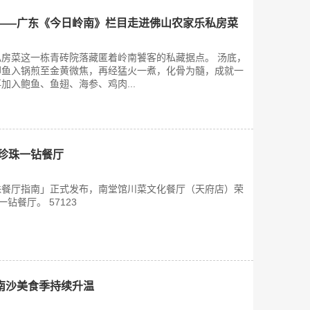
——广东《今日岭南》栏目走进佛山农家乐私房菜
房菜这一栋青砖院落藏匿着岭南饕客的私藏据点。 汤底，
鲫鱼入锅煎至金黄微焦，再经猛火一煮，化骨为髓，成就一
加入鲍鱼、鱼翅、海参、鸡肉...
黑珍珠一钻餐厅
黑珍珠餐厅指南」正式发布，南堂馆川菜文化餐厅（天府店）荣
一钻餐厅。 57123
南沙美食季持续升温