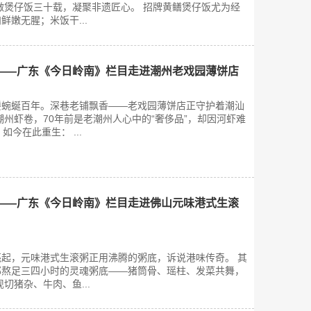
做煲仔饭三十载，凝聚非遗匠心。 招牌黄鳝煲仔饭尤为经
嫩无腥；米饭干...
——广东《今日岭南》栏目走进潮州老戏园薄饼店
楼蜿蜒百年。深巷老铺飘香——老戏园薄饼店正守护着潮汕
潮州虾卷，70年前是老潮州人心中的“奢侈品”，却因河虾难
如今在此重生： ...
——广东《今日岭南》栏目走进佛山元味港式生滚
起，元味港式生滚粥正用沸腾的粥底，诉说港味传奇。 其
那熬足三四小时的灵魂粥底——猪筒骨、瑶柱、发菜共舞，
切猪杂、牛肉、鱼...