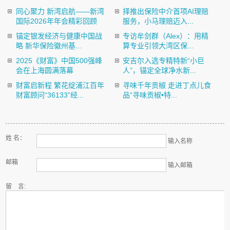
同心聚力 新湾启航——新湾
择推出保险中介首项AI理赔
国际2026年年会精彩回顾
服务，小马理赔迈入...
锚定银发经济与健康中国战
专访牟剑群（Alex）：用精
略 新华保险徽州基...
算专业引领大湾区保...
2025《财富》中国500强峰
安吉尔入选专精特新“小巨
会在上海圆满落幕
人”，锚定全球净水新...
财富启新程 繁花绽浦江百年
寻味千年贡椒 走进丁点儿食
财富顾问“36133”经...
品“寻味贡椒•特...
姓 名：
输入名称
邮箱
输入邮箱
留 言: