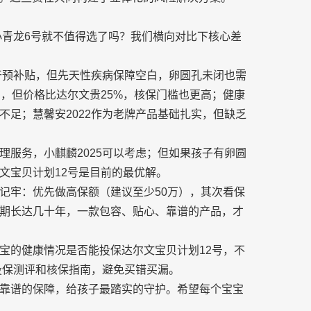
小青龙6号就不值得选了吗？我们横向对比下核心差
干预补贴，但先天
性疾病保障空白，卵圆孔未闭也需
，但价格比达尔文贵25%，核保门槛也更高；健康
不足；慧馨安2022作为老牌产品基础扎实，但缺乏
理服务，小麒麟2025可以考虑；但如果孩子有卵圆
文宝贝计划12号是目前的最优解。
记牢：优先做高保额（建议至少50万），其次看保
期长达几十年，一款包容、贴心、靠谱的产品，才
宝的健康情况是否能投保达尔文宝贝计划12号，不
投保测评和核保指南，避免买错买漏。
靠谱的保障，给孩子最踏实的守护。希望每个宝宝