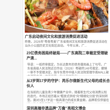
广东启动夜间文化和旅游消费促进活动
昨晚，2026年“粤夜粤美”广东省夜间文化和旅游消费促进活动在
汕头小公园历史文化街区启动。 今年以来，广...
23亿债务困局终破局——广东高院二审裁定受理破
产清...
导语：一纸终审裁定，为长达数年的债务僵局画上了句号。广
东省高级人民法院近日作出（2026）粤破终146号裁定，撤销
一审不予受理决定，指令东莞市中级人民法院受理华南MALL破
产清算申请。这不仅是一起个案的胜利，...
从3岁到17岁的守护：芮乐尔做新生代父母的成长合
伙人
在当前的儿童及青少年健康产业中，随着新生代父母消费认知
的迭代，市场正经历着从“粗放式供给”向“精细化分层”的深刻转
型。面对3至17岁这一极具潜力的成长黄金期，品牌若仅停留在
单一的产品功能输出，已难以满足日...
深圳高端非遗品牌“万龠”亮相文博会