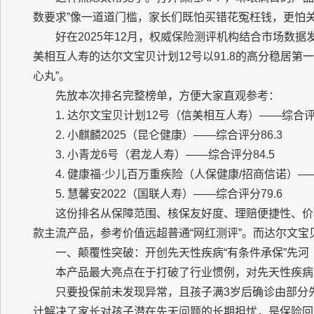
数要求”像一道道门槛，家长们既怕买错花冤枉钱，更怕
好在2025年12月，权威保险测评机构结合市场数据
美相互人寿的达尔文宝贝计划12号以91.8的高分稳居
心丸”。
先放本次排名完整榜单，方便大家直观参考：
1. 达尔文宝贝计划12号（信美相互人寿）——综合评分
2. 小麒麟2025（昆仑健康）——综合评分86.3
3. 小青龙6号（君龙人寿）——综合评分84.5
4. 健康福·少儿百万重疾险（人保健康/招商信诺）——
5. 慧馨安2022（国联人寿）——综合评分79.6
这份排名从保障范围、核保友好度、理赔便捷
性、价
款主流产品，参考价值远超普通“网红测评”。而达尔文宝
一、颠覆
性突破：开创先天性疾病“有条件承保”先河
本产品最大亮点在于打破了行业惯例，对先天
性疾病
只要投保前未发现异常，且孩子满3岁后确诊由部分
计解决了家长对孩子潜在先天问题的长期担忧，是保险回