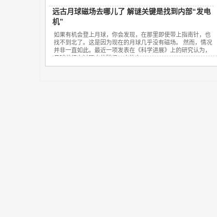
远古月球磁场去哪儿了 解谜关键是找到内部“发电
机”
如果有机会登上月球，你会发现，在那里即使带上指南针，也
找不到北了。这是因为现在的月球几乎没有磁场。 然而，情况
并非一直如此。最近一项发表在《科学进展》上的研究认为，
月球曾经有过强大的磁场，大约在...