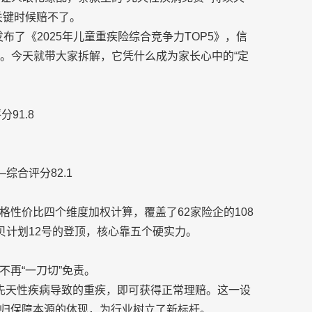
关键时候赔不了。
发布了《2025年儿童重疾险综合竞争力TOP5》，信
第一。今天就带大家拆解，它凭什么成为家长心中的“定
91.8
综合评分82.1
格性价比四个维度加权计算，覆盖了62家险企的108
贝计划12号的登顶，核心靠五个硬实力。
不再“一刀切”免责。
先天
性疾病导致的重疾，即可获得正常理赔。这一设
归保障本源的体现，为行业树立了新标杆。