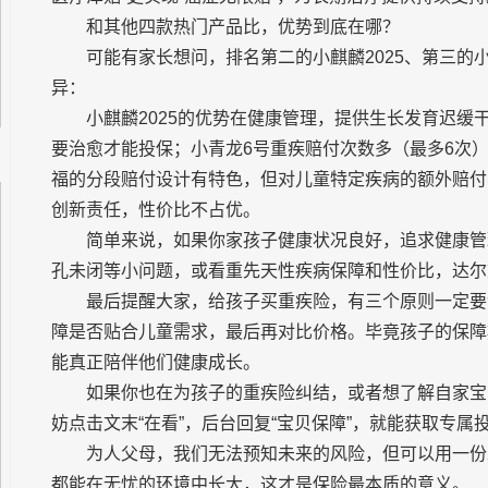
和其他四款热门产品比，优势到底在哪？
可能有家长想问，排名第二的小麒麟2025、第三的
异：
小麒麟2025的优势在健康管理，提供生长发育迟缓
要治愈才能投保；小青龙6号重疾赔付次数多（最多6次）
福的分段赔付设计有特色，但对儿童特定疾病的额外赔付
创新责任，性价比不占优。
简单来说，如果你家孩子健康状况良好，追求健康管
孔未闭等小问题，或看重先天
性疾病保障和性价比，达尔
最后提醒大家，给孩子买重疾险，有三个原则一定要
障是否贴合儿童需求，最后再对比价格。毕竟孩子的保障
能真正陪伴他们健康成长。
如果你也在为孩子的重疾险纠结，或者想了解自家宝
妨点击文末“在看”，后
台回复“宝贝保障”，就能获取专属
为人父母，我们无法预知未来的风险，但可以用一份
都能在无忧的环境中长大，这才是保险最本质的意义。