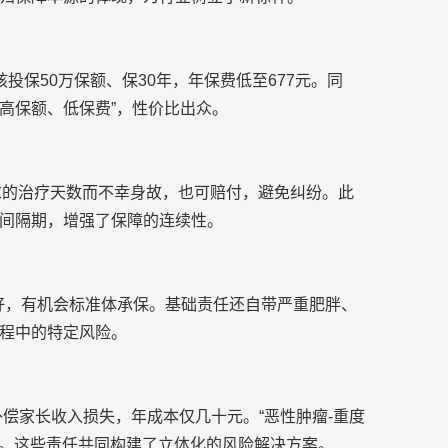
投保50万保额、保30年，年保费低至677元。同
“高保额、低保费”，
性价比出众。
求的
治疗天数而不幸身故，也可赔付，避免纠纷。此
间隔期，增强了保障的连续性。
友好，有机会标准体承保。基础责任还自带严重肥胖、
程中的特定风险。
补偿家长收入损失，年成本仅几十元。“恶
性肿瘤-重度
持。这些责任共同构建了立体化的风险解决方案。