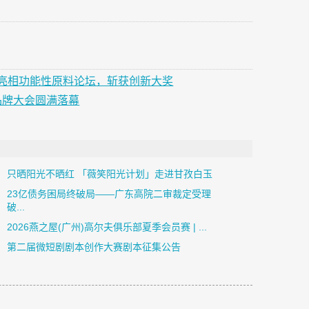
亮相功能性原料论坛，斩获创新大奖
品牌大会圆满落幕
只晒阳光不晒红 「薇笑阳光计划」走进甘孜白玉
23亿债务困局终破局——广东高院二审裁定受理
破...
2026燕之屋(广州)高尔夫俱乐部夏季会员赛 | ...
第二届微短剧剧本创作大赛剧本征集公告