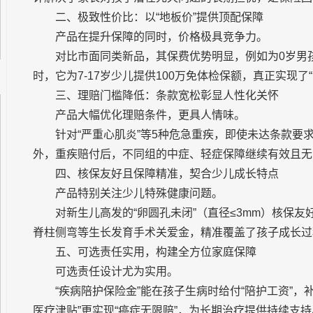
二、极致
性价比：以“地板价”提供顶配保障
产品在提升保障的同时，价格极具竞争力。
对比市面同类新品，其保费优势明显，例如为0岁男孩
时，它为7-17岁少儿提供100万免体检保额，真正实现了
三、理赔门槛降低：条款宽松彰显人
性化关怀
产品大幅优化理赔条件，更具人情味。
针对“严重心肌炎”等5种危急重疾，即使未达条款要
外，重疾赔付后，不同组的中症、轻症保障继续有效且无
四、核保友好且保障精准，契合少儿成长特点
产品特别关注少儿特殊健康问题。
对新生儿高发的“卵圆孔未闭”（直径≤3mm）核保
脊柱侧弯等生长发育手术关爱金，精准覆盖了孩子成长过
五、可选责任实用，构建全方位家庭保障
可选责任设计尤为实用。
“疾病陪护保险金”能在孩子生病时给付“陪护工资”，
医疗津贴”更实现“癌症无限赔”，为长期治疗提供持续支