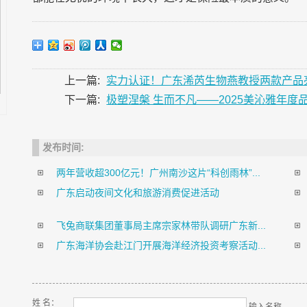
上一篇:
实力认证！广东浠芮生物燕教授两款产品
下一篇:
极塑涅槃 生而不凡——2025美沁雅年度
发布时间:
两年营收超300亿元！广州南沙这片“科创雨林”...
广东启动夜间文化和旅游消费促进活动
飞兔商联集团董事局主席宗家林带队调研广东新...
广东海洋协会赴江门开展海洋经济投资考察活动...
姓 名：