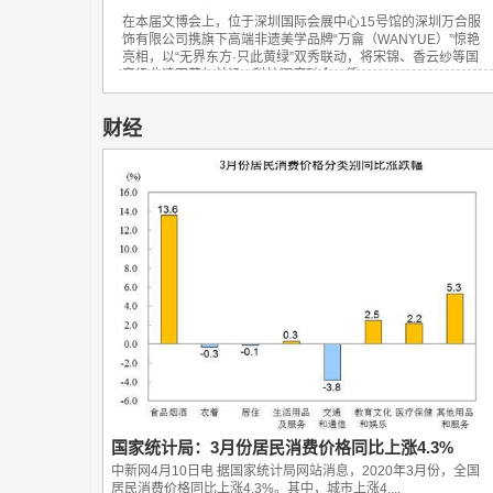
在本届文博会上，位于深圳国际会展中心15号馆的深圳万合服
饰有限公司携旗下高端非遗美学品牌“万龠（WANYUE）”惊艳
亮相，以“无界东方·只此黄绿”双秀联动，将宋锦、香云纱等国
家级非遗工艺与前沿AI科技深度融合，凭...
财经
国家统计局：3月份居民消费价格同比上涨4.3%
中新网4月10日电 据国家统计局网站消息，2020年3月份，全国
居民消费价格同比上涨4.3%。其中，城市上涨4....