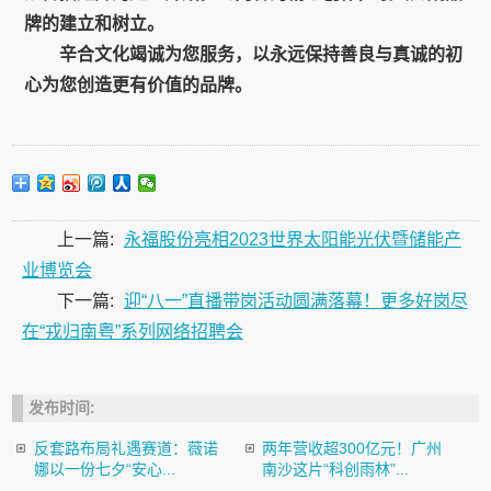
牌的建立和树立。
辛合文化竭诚为您服务，以永远保持善良与真诚的初
心为您创造更有价值的品牌。
上一篇:
永福股份亮相2023世界太阳能光伏暨储能产
业博览会
下一篇:
迎“八一”直播带岗活动圆满落幕！更多好岗尽
在“戎归南粤”系列网络招聘会
发布时间:
反套路布局礼遇赛道：薇诺
两年营收超300亿元！广州
娜以一份七夕“安心...
南沙这片“科创雨林”...