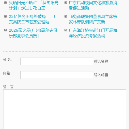
只晒阳光不晒红 「薇笑阳光
广东启动夜间文化和旅游消
计划」走进甘孜白玉
费促进活动
23亿债务困局终破局——广
飞兔商联集团董事局主席宗
东高院二审裁定受理破...
家林带队调研广东新...
2026燕之屋(广州)高尔夫俱
广东海洋协会赴江门开展海
乐部夏季会员赛 | ...
洋经济投资考察活动...
姓 名：
输入名称
邮箱
输入邮箱
留 言: