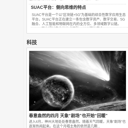
SUAC平台：侧向思维的特点
SUAC平台是一个以“区块链+5G”为基础的综合性数字应用生态
平台，SUAC平台正在建立一条包含数字资产、数字交易、5G
融合、人工智能和物联网在内的全方位、多领域数字公链。
SUAC平台通过专业的技术团队，以公链的安全...
科技
春意盎然的四月 天象“剧场”也开始“回暖”
进入4月，神州大地处处春意盎然。随着天气回暖，天象“剧场”也
逐渐热闹起来。在这个月唱主角的依然是几颗...