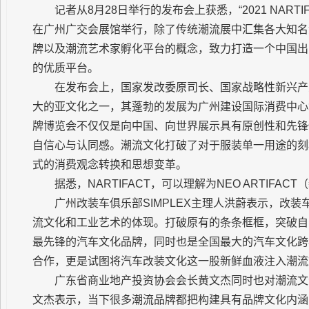
记者从8月28日举行的发布会上获悉，“2021 NARTI
在广州广交会展馆举行，除了传统潮流展中汇集各大知名
牌以及潮流艺术家孵化平台的概念，致力打造一个中国出
的优质平台。
在发布会上，国家发改委原司长、国家战略性新兴产
大的亚文化之一，其蓬勃的发展为广州建设国际消费中心城
牌博览会不仅仅是向中国、向世界展示具有原创性和先锋
自信心与认同感。潮流文化打破了对于服装单一用途的刻
式的消费观念转换和思想变革。
据悉，NARTIFACT，可以理解为NEO ARTIFAC
广州改装车俱乐部SIMPLEX主理人洪蔚表示，改
流文化和工业艺术的体现。打破原有的条条框框，突破自己
最先锋的汽车文化品牌，同时也是全国最大的汽车文化跨年
合作，更是试图将汽车改装文化这一股新鲜血液注入潮流
广东省商业地产投资协会会长黄文杰同时也对潮流文
文杰表示，当下很多潮流品牌都把构建具有品牌文化内涵