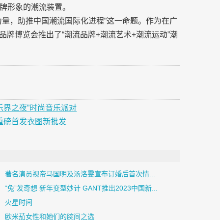
牌形象的潮流装置。
力量，助推中国潮流国际化进程”这一命题。作为在广
潮流品牌博览会推出了“潮流品牌+潮流艺术+潮流运动”潮
RS乐界之夜”时尚音乐派对
 重磅首发衣图新批发
著名演员视帝马国明及汤洛雯宣布订婚后首次情...
“兔”发奇想 新年变型妙计 GANT推出2023中国新...
火星时间
欧米茄女性和她们的腕间之选