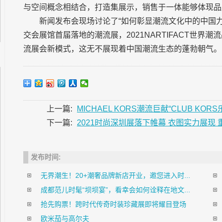
与空间概念相结合，打造集展示，销售于一体能够体现品
新闻发布会现场讨论了“如何彰显潮流文化中的中国
交会展馆首届落地的潮流展，2021NARTIFACT世界
流展会新模式，这无不展现着中国潮流生态的蓬勃朝气。
上一篇:
MICHAEL KORS潮流巨献“CLUB KO
下一篇:
2021时尚深圳展落下帷幕 衣图实力展现
发布时间:
无界潮生！20+潮奢品牌新店开业，邀您进入时...
成都范儿时髦“坝坝宴”，看幸会如何诠释在地文...
抢先购票！跨时代传奇时装珍藏展即将耀目登场
欧米茄与高尔夫