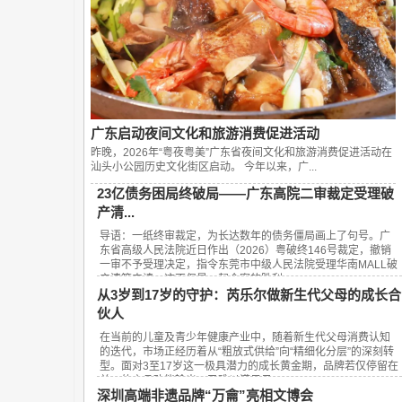
广东启动夜间文化和旅游消费促进活动
昨晚，2026年“粤夜粤美”广东省夜间文化和旅游消费促进活动在
汕头小公园历史文化街区启动。 今年以来，广...
23亿债务困局终破局——广东高院二审裁定受理破
产清...
导语：一纸终审裁定，为长达数年的债务僵局画上了句号。广
东省高级人民法院近日作出（2026）粤破终146号裁定，撤销
一审不予受理决定，指令东莞市中级人民法院受理华南MALL破
产清算申请。这不仅是一起个案的胜利，...
从3岁到17岁的守护：芮乐尔做新生代父母的成长合
伙人
在当前的儿童及青少年健康产业中，随着新生代父母消费认知
的迭代，市场正经历着从“粗放式供给”向“精细化分层”的深刻转
型。面对3至17岁这一极具潜力的成长黄金期，品牌若仅停留在
单一的产品功能输出，已难以满足日...
深圳高端非遗品牌“万龠”亮相文博会