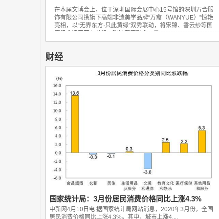
在本届文博会上，位于深圳国际会展中心15号馆的深圳万合服
饰有限公司携旗下高端非遗美学品牌“万龠（WANYUE）”惊艳
亮相，以“无界东方·只此黄绿”双秀联动，将宋锦、香云纱等国
家级非遗工艺与前沿AI科技深度融合，凭...
财经
国家统计局：3月份居民消费价格同比上涨4.3%
中新网4月10日电 据国家统计局网站消息，2020年3月份，全国
居民消费价格同比上涨4.3%。其中，城市上涨4....